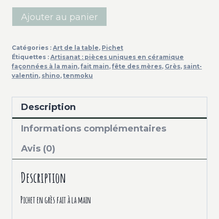
quantité
Ajouter au panier
de
Pichet
Catégories :
Art de la table
,
Pichet
en
Étiquettes :
Artisanat : pièces uniques en céramique
grès
façonnées à la main
,
fait main
,
fête des mères
,
Grès
,
saint-
valentin
,
shino
,
tenmoku
-
fait
main
Description
Informations complémentaires
Avis (0)
Description
Pichet en grès fait à la main