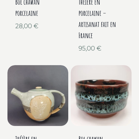
Bol chawan
Théière en
porcelaine
porcelaine –
artisanat fait en
28,00
€
France
95,00
€