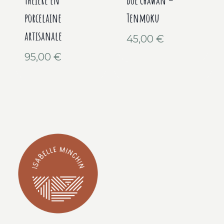
Théière en
Bol chawan –
porcelaine
Tenmoku
artisanale
45,00
€
95,00
€