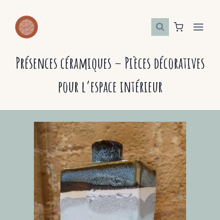
Aller
au
contenu
Présences céramiques – Pièces décoratives
pour l’espace intérieur