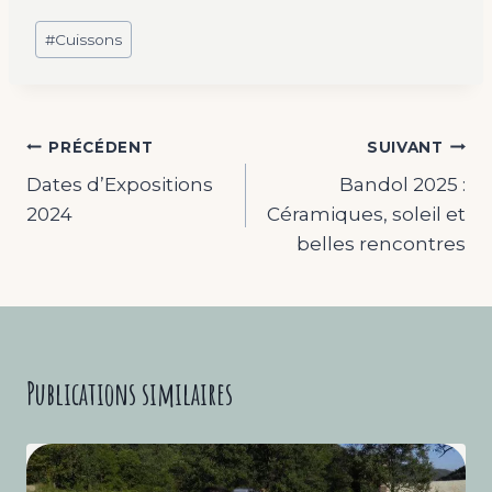
Étiquettes
#
Cuissons
de
la
publication :
Navigation
PRÉCÉDENT
SUIVANT
Dates d’Expositions
Bandol 2025 :
de
2024
Céramiques, soleil et
l’article
belles rencontres
Publications similaires