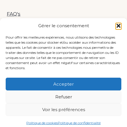
FAQ's
Gérer le consentement
Livraison & Retour
Pour offrir les meilleures expériences, nous utilisons des technologies
telles que les cookies pour stocker et/ou accéder aux informations des
C.G.V.
appareils. Le fait de consentir à ces technologies nous permettra de
traiter des données telles que le comportement de navigation ou les ID
uniques sur ce site. Le fait de ne pas consentir ou de retirer son
consentement peut avoir un effet négatif sur certaines caractéristiques
et fonctions.
Accepter
Refuser
© 2023 Isabelle Minchin
Voir les préférences
Accueil
Contact
C.G.V.
Mentions Légales
Confidentialité
Politique de cookies (UE)
Politique de cookies
Politique de confidentialité