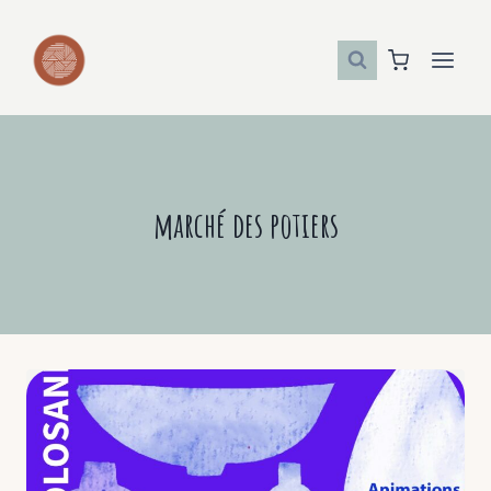
Aller
au
contenu
marché des potiers