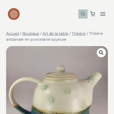
Aller
au
contenu
Accueil
/
Boutique
/
Art de la table
/
Théière
/
Théière
artisanale en porcelaine soyeuse