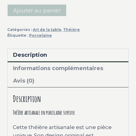
quantité
Ajouter au panier
de
Théière
Catégories :
Art de la table
,
Théière
artisanale
Étiquette :
Porcelaine
en
porcelaine
Description
soyeuse
Informations complémentaires
Avis (0)
Description
Théière artisanale en porcelaine soyeuse
Cette théière artisanale est une pièce
unique. Son design original est