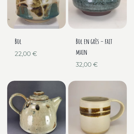
Bol
Bol en grès – fait
main
22,00
€
32,00
€