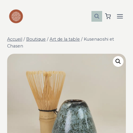
Aller
au
contenu
Accueil
/
Boutique
/
Art de la table
/
Kusenaoshi et
Chasen