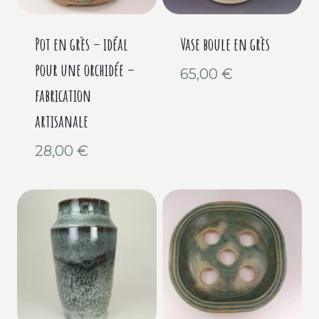
Pot en grès – idéal
Vase boule en grès
pour une orchidée –
65,00
€
fabrication
artisanale
28,00
€