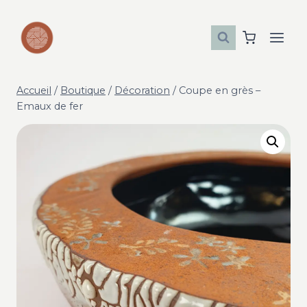
Aller
au
contenu
Accueil
/
Boutique
/
Décoration
/
Coupe en grès –
Emaux de fer