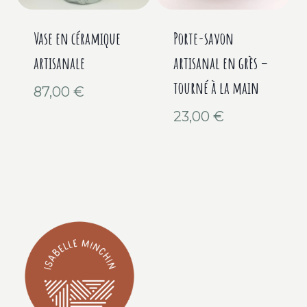
Vase en céramique
Porte-savon
artisanale
artisanal en grès –
tourné à la main
87,00
€
23,00
€