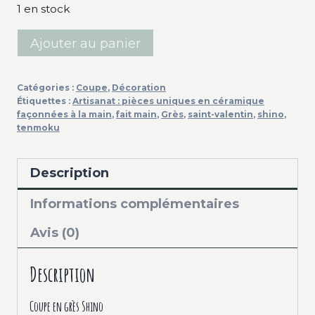
1 en stock
quantité
Ajouter au panier
de
Coupe
Catégories :
Coupe
,
Décoration
en
Étiquettes :
Artisanat : pièces uniques en céramique
grès
façonnées à la main
,
fait main
,
Grès
,
saint-valentin
,
shino
,
tenmoku
-
Emaux
de
Description
fer
Informations complémentaires
Avis (0)
Description
Coupe en grès Shino