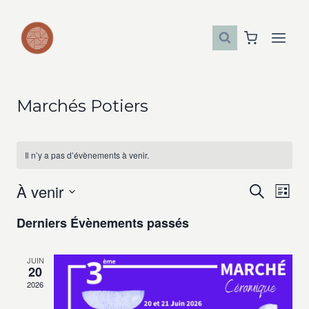
Aller
au
contenu
Marchés Potiers
Il n’y a pas d’évènements à venir.
À venir
Recherche
Navig
Recherch
Liste
Sélectionnez
de
et
Derniers Évènements passés
une
vues
navigatio
date.
JUIN
Évèn
20
de
2026